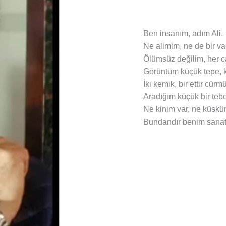
Ben insanım, adım Ali.
Ne alimim, ne de bir val
Ölümsüz değilim, her can
Görüntüm küçük tepe, k
İki kemik, bir ettir cürm
Aradığım küçük bir te
Ne kinim var, ne küsk
Bundandır benim sana