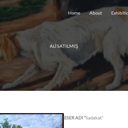
Home
About
Exhibiti
ALİ SATILMIŞ
ESER ADI “
Sadakat”