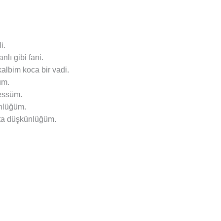
i.
lı gibi fani.
albim koca bir vadi.
üm.
bessüm.
ünlüğüm.
ta düşkünlüğüm.