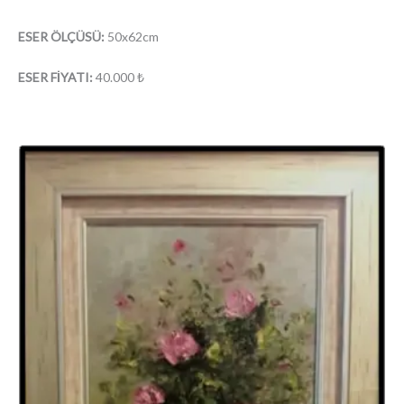
ESER ÖLÇÜSÜ:
50x62cm
ESER FİYATI:
40.000 ₺