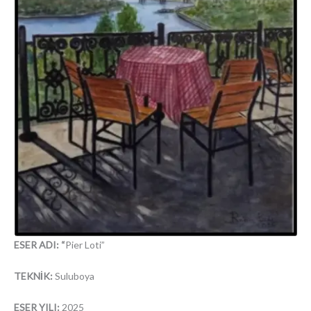
ESER ADI: “
Pier Loti”
TEKNİK:
Suluboya
ESER YILI:
2025