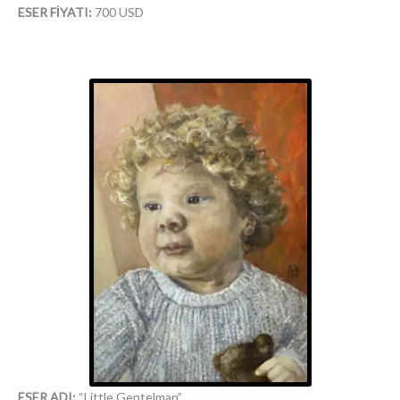
ESER FİYATI:
700 USD
ESER ADI:
“Little Gentelman”