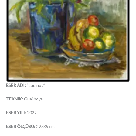
ESER ADI:
“Lupinos”
TEKNİK:
Guaj boya
ESER YILI:
2022
ESER ÖLÇÜSÜ:
29×35 cm