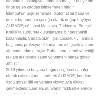
alanındaki ustalığıyla tanınan sanatçı, Türkiye’nin
önde gelen çağdaş isimlerinden biridir.
İstanbul’un Şişli semtinde, diplomat bir baba ve
doktor bir annenin çocuğu olarak doğup büyüyen
ALIZADE; eğitimini Moskova, Türkiye ve Birleşik
Krallık’ta sürdürerek uluslararası bir perspektif
kazanmıştır. Sanata olan ilgisi çocukluk yıllarında
başlamış, profesyonel kariyerine ise grafik tasarım
alanında adım atmıştır. Daha sonra kendi yönettiği
reklam ajansında sanat yönetmeni olarak görev
almıştır.
2019 yılından bu yana bağımsız görsel sanatçı
olarak çalışmalarını sürdüren ALIZADE, kendine
özgü görsel dili ve yaratıcı vizyonuyla dikkat
çekmektedir. Eserleri, dünyanın farklı ülkelerinde
prestijli galerilerde ve sanat fuarlarında
sergilenmiştir.
Sanatçı, 2021 yılında İstanbul’da açtığı ilk kişisel