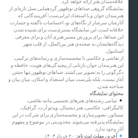
علاقه‌مندان هنر ارائه خواهد کرد.
نمایشگاه گروهی
صداهای نوظهور
گردهمایی نسل تازه‌ای از
هنرمندان جوان و با استعداد ایرانی‌ست؛ آفرینندگانی که
آثارشان سرشار از نگاه‌های نو، احساسات ناگفته و جسارت
خلاقانه است. این نمایشگاه بستری‌ست برای شنیده شدن
این صداها، برای پرورش مسیر هنری آنان و برای معرفی
دیدگاه‌هایشان به صحنه‌ی هنر بین‌الملل، از قلب شهر
استانبول.
از نقاشی و عکاسی تا مجسمه‌سازی و رسانه‌های ترکیبی،
این هنرمندان جوان بازتابی از پیچیدگی‌های هویت، حافظه و
دگرگونی را به تصویر می‌کشند.
صداهای نوظهور
تنها جشن
آغاز نیست، بلکه پلی‌ست میان استعداد و امکان، میان بیان و
شناخته شدن.
محتوای نمایشگاه
تمامی رشته‌های هنرهای تجسمی مانند نقاشی،
کالیگرافی، عکاسی، هنر دیجیتال، ویدئو آرت، گرافیک،
مینیاتور، تصویرسازی و مجسمه‌سازی برای شرکت در این
نمایشگاه پذیرفته می‌شوند. محدودیتی در موضوع و مفهوم
آثار وجود ندارد.
آخرین مهلت ثبت نام:
۲۰ خرداد ۱۴۰۴